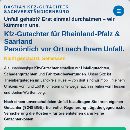
Zum
BASTIAN KFZ-GUTACHTER
Inhalt
SACHVERSTÄNDIGENBÜRO
springen
Unfall gehabt? Erst einmal durchatmen – wir
kümmern uns.
Kfz-Gutachter für Rheinland-Pfalz &
Saarland
Persönlich vor Ort nach Ihrem Unfall.
Nicht geschätzt. Gemessen.
Als unabhängiger
Kfz-Gutachter
erstellen wir
Unfallgutachten
,
Schadengutachten
und
Fahrzeugbewertungen
. Unser Sitz ist
Theisbergstegen
im Landkreis Kusel – von dort sind wir mobil in einem
Umkreis von rund 150 Kilometern unterwegs, auch in Teilen von Hessen
und Baden-Württemberg.
Nach einem unverschuldeten Unfall beauftragen Sie Ihren eigenen
Gutachter (§ 249 BGB). Bei voller Regulierung trägt die gegnerische
Versicherung die Kosten – für Sie entstehen dann keine
Gutachterkosten.