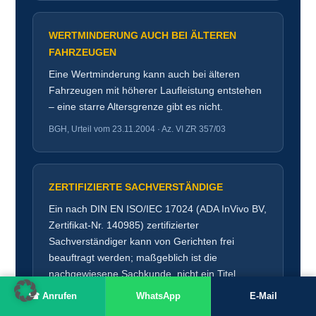
WERTMINDERUNG AUCH BEI ÄLTEREN
FAHRZEUGEN
Eine Wertminderung kann auch bei älteren
Fahrzeugen mit höherer Laufleistung entstehen
– eine starre Altersgrenze gibt es nicht.
BGH, Urteil vom 23.11.2004 · Az. VI ZR 357/03
ZERTIFIZIERTE SACHVERSTÄNDIGE
Ein nach DIN EN ISO/IEC 17024 (ADA InVivo BV,
Zertifikat-Nr. 140985) zertifizierter
Sachverständiger kann von Gerichten frei
beauftragt werden; maßgeblich ist die
nachgewiesene Sachkunde, nicht ein Titel.
☎ Anrufen
WhatsApp
E-Mail
OLG Hamm, Urteil vom 07.06.2010 · Az. 6 U 213/08