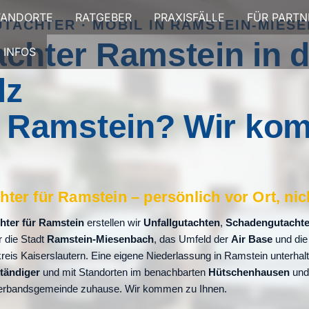
TANDORTE
RATGEBER
PRAXISFÄLLE
FÜR PARTN
UTACHTER · MOBIL IN RAMSTEIN-MIES
achter Ramstein in d
INFOS
lz
in Ramstein? Wir ko
hter für Ramstein – persönlich vor Ort, nic
hter für Ramstein
erstellen wir
Unfallgutachten
,
Schadengutacht
r die Stadt
Ramstein-Miesenbach
, das Umfeld der
Air Base
und die
is Kaiserslautern. Eine eigene Niederlassung in Ramstein unterhalte
tändiger
und mit Standorten im benachbarten
Hütschenhausen
un
 Verbandsgemeinde zuhause. Wir kommen zu Ihnen.