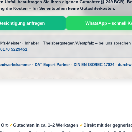
 Unfall beauftragen Sie Ihren eigenen Gutachter (§ 249 BGB). Bei
ng die Kosten – für Sie entstehen keine Gutachterkosten.
Besichtigung anfragen
WhatsApp – schnell K
 Kfz-Meister · Inhaber · Theisbergstegen/Westpfalz – bei uns sprechen 
:
0170 5229451
Handwerkskammer · DAT Expert Partner · DIN EN ISO/IEC 17024 · durch
 Ort
·
✓
Gutachten in ca. 1–2 Werktagen
·
✓
Direkt mit der gegneri