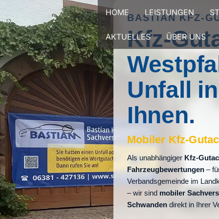
Zum
HOME
LEISTUNGEN
S
BASTIAN KFZ-G
Inhalt
Kfz-Gut
springen
AKTUELLES
ÜBER UNS
Westpfa
Unfall 
Ihnen.
Mobiler Kfz-Gutac
Als unabhängiger
Kfz-Gutac
Fahrzeugbewertungen
– fü
Verbandsgemeinde im Landkre
– wir sind
mobiler Sachvers
Schwanden
direkt in Ihrer