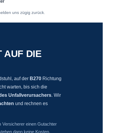
ter
elden uns zügig zurück.
 AUF DIE
stuhl, auf der
B270
Richtung
cht warten, bis sich die
es Unfallverursachers
. Wir
achten
und rechnen es
m Versicherer einen Gutachter
tstehen dann keine Kosten.