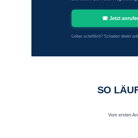
☎ Jetzt anrufe
Lieber schriftlich? Schaden direkt on
SO LÄUF
Vom ersten Anru