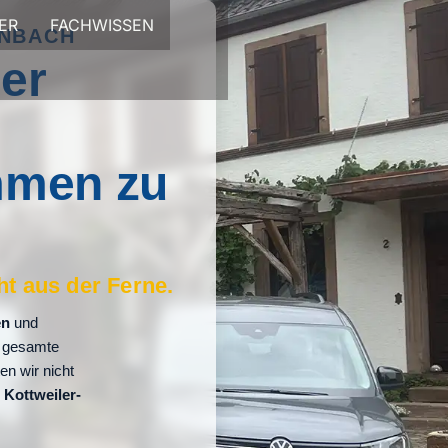
ER
FACHWISSEN
ENBACH
er
mmen zu
ht aus der Ferne.
en
und
 gesamte
n wir nicht
d
Kottweiler-