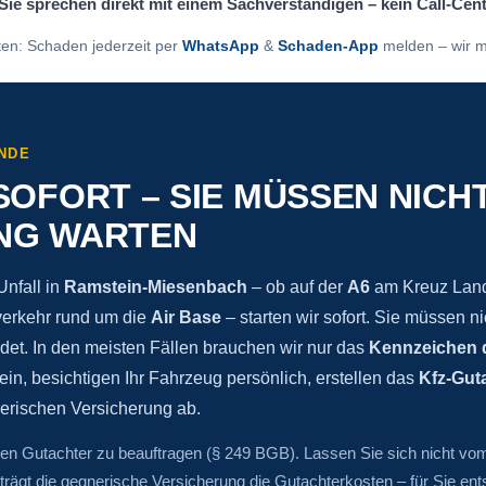
Sie sprechen direkt mit einem Sachverständigen – kein Call-Cen
ten: Schaden jederzeit per
WhatsApp
&
Schaden-App
melden – wir m
NDE
SOFORT – SIE MÜSSEN NICHT
NG WARTEN
nfall in
Ramstein-Miesenbach
– ob auf der
A6
am Kreuz Land
verkehr rund um die
Air Base
– starten wir sofort. Sie müssen ni
et. In den meisten Fällen brauchen wir nur das
Kennzeichen d
, besichtigen Ihr Fahrzeug persönlich, erstellen das
Kfz-Gut
nerischen Versicherung ab.
nen Gutachter zu beauftragen (§ 249 BGB). Lassen Sie sich nicht vo
 trägt die gegnerische Versicherung die Gutachterkosten – für Sie en