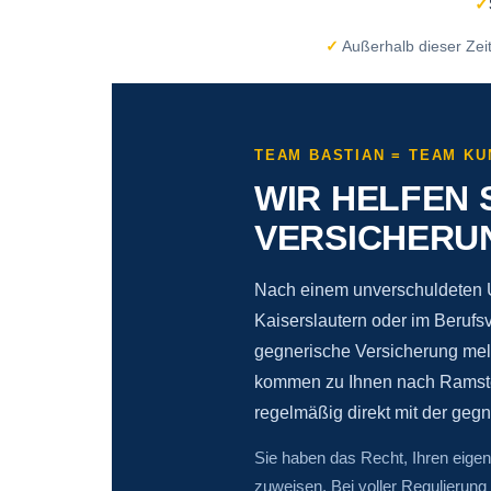
✓
✓
Außerhalb dieser Zei
TEAM BASTIAN = TEAM KU
WIR HELFEN 
VERSICHERU
Nach einem unverschuldeten U
Kaiserslautern oder im Berufs
gegnerische Versicherung meld
kommen zu Ihnen nach Ramstein
regelmäßig direkt mit der geg
Sie haben das Recht, Ihren eige
zuweisen. Bei voller Regulierung