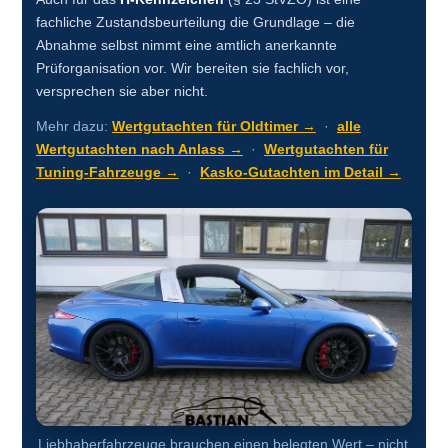
fachliche Zustandsbeurteilung die Grundlage – die
Abnahme selbst nimmt eine amtlich anerkannte
Prüforganisation vor. Wir bereiten sie fachlich vor,
versprechen sie aber nicht.
Mehr dazu:
Wertgutachten für Oldtimer →
·
alle
Wertgutachten nach Anlass →
·
Wertgutachten für
Tuning-Fahrzeuge →
·
Kasko-Gutachten im Detail →
Liebhaberfahrzeuge brauchen einen belegten Wert – nicht