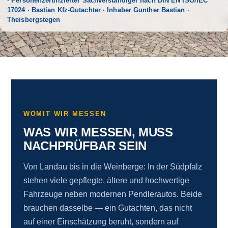
· Personenzertifizierter Sachverständiger nach DIN EN ISO/IEC
17024 · Bastian Kfz-Gutachter · Inhaber Gunther Bastian ·
Theisbergstegen
WOMIT WIR MESSEN
WAS WIR MESSEN, MUSS
NACHPRÜFBAR SEIN
Von Landau bis in die Weinberge: In der Südpfalz
stehen viele gepflegte, ältere und hochwertige
Fahrzeuge neben modernen Pendlerautos. Beide
brauchen dasselbe — ein Gutachten, das nicht
auf einer Einschätzung beruht, sondern auf