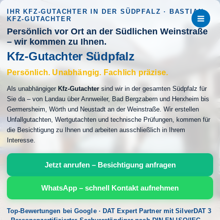
Zum
IHR KFZ-GUTACHTER IN DER SÜDPFALZ · BASTIAN
Inhalt
KFZ-GUTACHTER
springen
Persönlich vor Ort an der Südlichen Weinstraße
– wir kommen zu Ihnen.
Kfz-Gutachter Südpfalz
Persönlich. Unabhängig. Fachlich präzise.
Als unabhängiger
Kfz-Gutachter
sind wir in der gesamten Südpfalz für
Sie da – von Landau über Annweiler, Bad Bergzabern und Herxheim bis
Germersheim, Wörth und Neustadt an der Weinstraße. Wir erstellen
Unfallgutachten, Wertgutachten und technische Prüfungen, kommen für
die Besichtigung zu Ihnen und arbeiten ausschließlich in Ihrem
Interesse.
Jetzt anrufen – Besichtigung anfragen
WhatsApp – schnell Kontakt aufnehmen
Top-Bewertungen bei Google · DAT Expert Partner mit SilverDAT 3