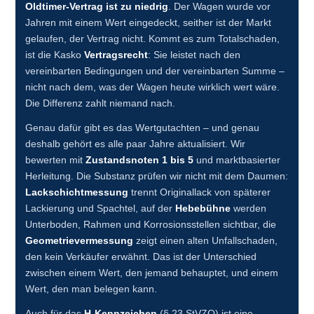
Oldtimer-Vertrag ist zu niedrig
. Der Wagen wurde vor
Jahren mit einem Wert eingedeckt, seither ist der Markt
gelaufen, der Vertrag nicht. Kommt es zum Totalschaden,
ist die Kasko
Vertragsrecht
: Sie leistet nach den
vereinbarten Bedingungen und der vereinbarten Summe –
nicht nach dem, was der Wagen heute wirklich wert wäre.
Die Differenz zahlt niemand nach.
Genau dafür gibt es das Wertgutachten – und genau
deshalb gehört es alle paar Jahre aktualisiert. Wir
bewerten mit
Zustandsnoten 1 bis 5
und marktbasierter
Herleitung. Die Substanz prüfen wir nicht mit dem Daumen:
Lackschichtmessung
trennt Originallack von späterer
Lackierung und Spachtel, auf der
Hebebühne
werden
Unterboden, Rahmen und Korrosionsstellen sichtbar, die
Geometrievermessung
zeigt einen alten Unfallschaden,
den kein Verkäufer erwähnt. Das ist der Unterschied
zwischen einem Wert, den jemand behauptet, und einem
Wert, den man belegen kann.
Auch für das
H-Kennzeichen
(§ 23 StVZO) ist eine