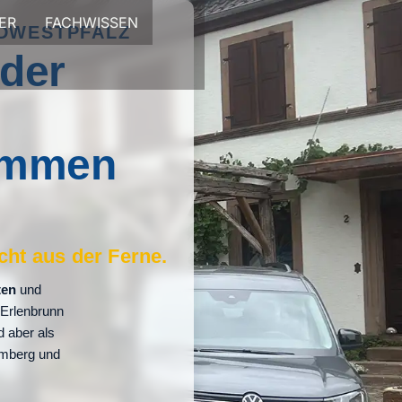
ER
FACHWISSEN
ÜDWESTPFALZ
 der
kommen
cht aus der Ferne.
ten
und
 Erlenbrunn
d aber als
emberg und