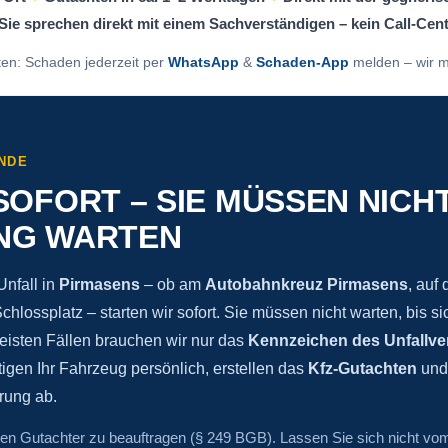
Sie sprechen direkt mit einem Sachverständigen – kein Call-Cen
ten: Schaden jederzeit per
WhatsApp
&
Schaden-App
melden – wir m
NDE
SOFORT – SIE MÜSSEN NICHT
NG WARTEN
nfall in
Pirmasens
– ob am
Autobahnkreuz Pirmasens
, auf
hlossplatz – starten wir sofort. Sie müssen nicht warten, bis s
eisten Fällen brauchen wir nur das
Kennzeichen des Unfallve
igen Ihr Fahrzeug persönlich, erstellen das
Kfz-Gutachten
und 
rung ab.
nen Gutachter zu beauftragen (§ 249 BGB). Lassen Sie sich nicht vo