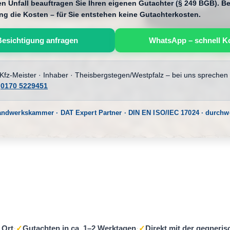
 Unfall beauftragen Sie Ihren eigenen Gutachter (§ 249 BGB). Bei
ng die Kosten – für Sie entstehen keine Gutachterkosten.
Besichtigung anfragen
WhatsApp – schnell K
 Kfz-Meister · Inhaber · Theisbergstegen/Westpfalz – bei uns sprechen 
:
0170 5229451
Handwerkskammer · DAT Expert Partner · DIN EN ISO/IEC 17024 · durch
 Ort
·
✓
Gutachten in ca. 1–2 Werktagen
·
✓
Direkt mit der gegneri