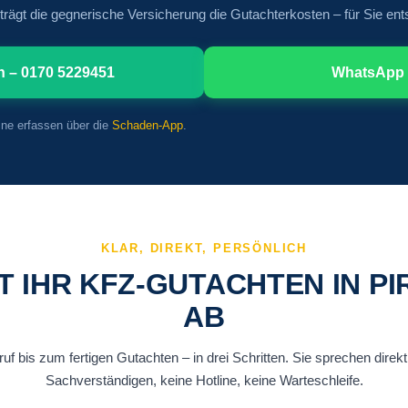
 trägt die gegnerische Versicherung die Gutachterkosten – für Sie en
n – 0170 5229451
WhatsApp 
line erfassen über die
Schaden-App
.
KLAR, DIREKT, PERSÖNLICH
T IHR KFZ-GUTACHTEN IN P
AB
f bis zum fertigen Gutachten – in drei Schritten. Sie sprechen direk
Sachverständigen, keine Hotline, keine Warteschleife.