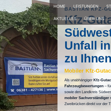
Zum
HOME
LEISTUNGEN
S
BASTIAN KFZ-G
Inhalt
Kfz-Gut
springen
AKTUELLES
ÜBER UNS
Südwest
Unfall 
zu Ihnen
Mobiler Kfz-Gutac
Als unabhängiger
Kfz-Gutac
Fahrzeugbewertungen
– fü
sowie den Landkreis Südwestp
mobiler Sachverständiger
r
Zweibrücken direkt vor der 