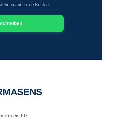
tstehen dann keine Kosten.
schreiben
IRMASENS
t mit einem Kfz-