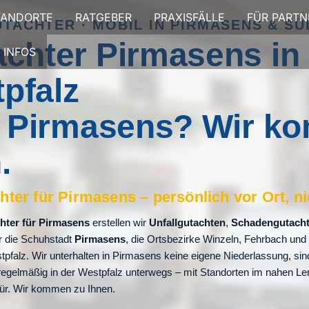
TANDORTE
RATGEBER
PRAXISFÄLLE
FÜR PARTN
UTACHTER · MOBIL IN PIRMASENS & S
achter Pirmasens in
INFOS
pfalz
in Pirmasens? Wir 
.
hter für Pirmasens – persönlich vor Ort, ni
hter für Pirmasens
erstellen wir
Unfallgutachten
,
Schadengutach
r die Schuhstadt
Pirmasens
, die Ortsbezirke Winzeln, Fehrbach und
falz. Wir unterhalten in Pirmasens keine eigene Niederlassung, sin
egelmäßig in der Westpfalz unterwegs – mit Standorten im nahen L
Tür. Wir kommen zu Ihnen.