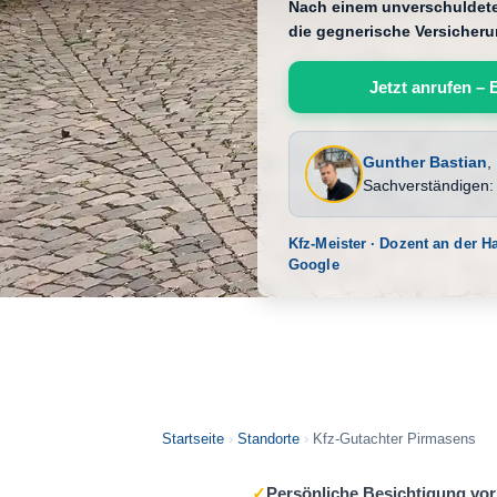
Nach einem unverschuldeten
die gegnerische Versicheru
Jetzt anrufen – 
Gunther Bastian
,
Sachverständigen
Kfz-Meister · Dozent an der 
Google
Startseite
›
Standorte
›
Kfz-Gutachter Pirmasens
✓
Persönliche Besichtigung vor