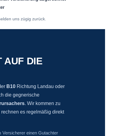
ter
elden uns zügig zurück.
 AUF DIE
 der
B10
Richtung Landau oder
ich die gegnerische
rursachers
. Wir kommen zu
rechnen es regelmäßig direkt
m Versicherer einen Gutachter